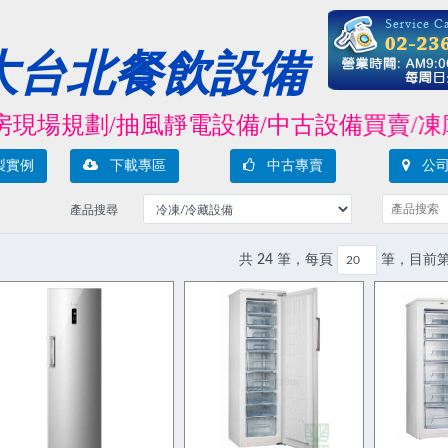
大台北餐飲設備
場規劃/抽風靜電設備/中古設備買賣/凍庫冰箱
製實例
下載專區
中古專賣
公司
產品搜尋
共 24 筆，每頁
筆，目前