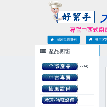
專營中西式廚房現
廚房規劃實例
餐車客
產品櫥窗
(2214)