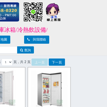
/冷熱飲設備/製冰機/封口機/攪拌機/爐具
地圖
與我聯絡
查詢
第
頁，共 2 頁
上一頁
下一頁