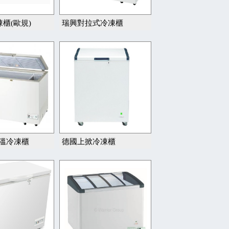
櫃(歐規)
瑞興對拉式冷凍櫃
低溫冷凍櫃
德國上掀冷凍櫃