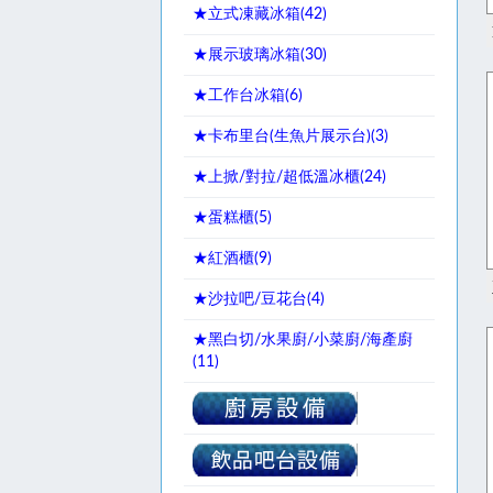
★立式凍藏冰箱(
42
)
★展示玻璃冰箱(
30
)
★工作台冰箱(
6
)
★卡布里台(生魚片展示台)(
3
)
★上掀/對拉/超低溫冰櫃(
24
)
★蛋糕櫃(
5
)
★紅酒櫃(
9
)
★沙拉吧/豆花台(
4
)
★黑白切/水果廚/小菜廚/海產廚
(
11
)