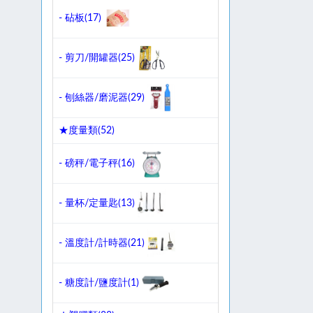
- 砧板(
17
)
- 剪刀/開罐器(
25
)
- 刨絲器/磨泥器(
29
)
★度量類(
52
)
- 磅秤/電子秤(
16
)
- 量杯/定量匙(
13
)
- 溫度計/計時器(
21
)
- 糖度計/鹽度計(
1
)