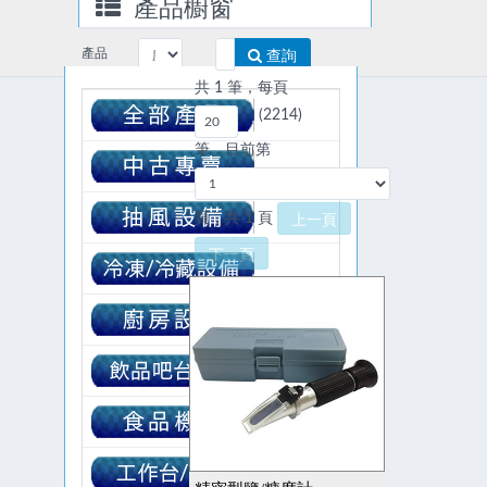
產品櫥窗
產品
查詢
搜尋
共 1 筆，每頁
(2214)
筆，目前第
頁，共 1 頁
上一頁
下一頁