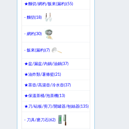
★麵切/網杓/飯來(漏杓)(
55
)
- 麵切(
18
)
- 網杓(
30
)
- 飯來(漏杓)(
7
)
★盆/漏盆/內鍋/油鍋(
37
)
★油炸類/薯條籃(
21
)
★茶壺/高湯壺/冷水壺(
37
)
★保溫茶桶/泡茶機(
13
)
★刀/砧板/剪刀/開罐器/刨絲器(
135
)
- 刀具/磨刀石(
62
)