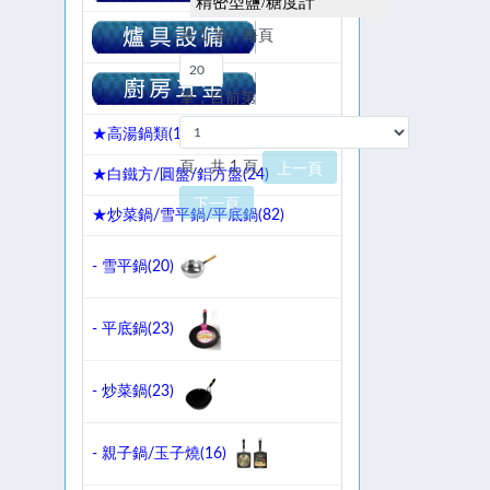
精密型鹽/糖度計
共 1 筆，每頁
筆，目前第
★高湯鍋類(
18
)
頁，共 1 頁
上一頁
★白鐵方/圓盤/鋁方盤(
24
)
下一頁
★炒菜鍋/雪平鍋/平底鍋(
82
)
- 雪平鍋(
20
)
- 平底鍋(
23
)
- 炒菜鍋(
23
)
- 親子鍋/玉子燒(
16
)