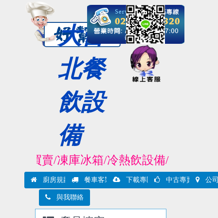
大台
北餐
飲設
備
備買賣/凍庫冰箱/冷熱飲設備/製冰機/封口
廚房規劃實例
餐車客製實例
下載專區
中古專賣
公司
與我聯絡