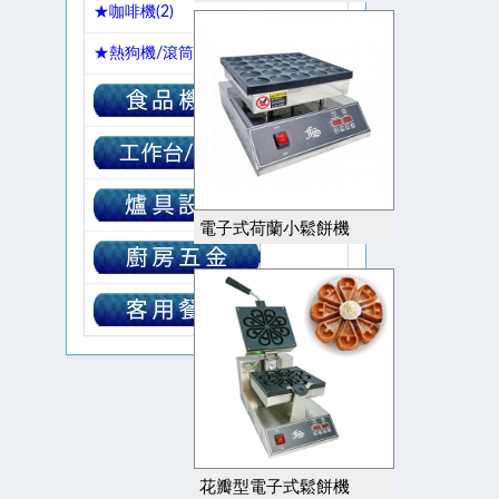
★咖啡機(
2
)
★熱狗機/滾筒香腸機(
7
)
電子式荷蘭小鬆餅機
花瓣型電子式鬆餅機