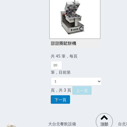
甜甜圈鬆餅機
共 45 筆，每頁
筆，目前第
頁，共 3 頁
上一頁
下一頁
大台北餐飲設備
台北
頂部