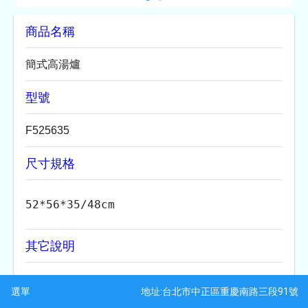
商品名稱
簡式高湯爐
四門風冷冰箱#304 (TC....
瑞興兩門風冷冰箱
型號
F525635
尺寸規格
52*56*35/48cm   
其它說明
haier無雙冷凍櫃(六層
六門風冷冰箱#304 (TC....
直....
可搭配中壓快速爐/天然瓦斯 

地址:台北市中正區重慶南路三段91號
選單
爐仔尺寸33*33