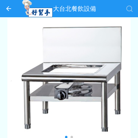
大台北餐飲設備
5尺深罩擾流式雙馬達抽
瑞興四門風冷冰箱
油煙機