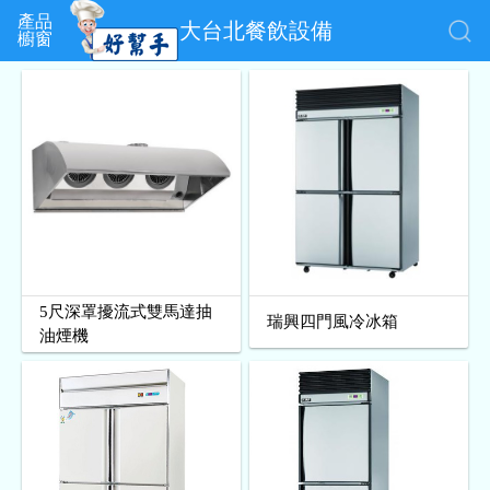
產品
大台北餐飲設備
櫥窗
5尺深罩擾流式雙馬達抽
瑞興四門風冷冰箱
油煙機