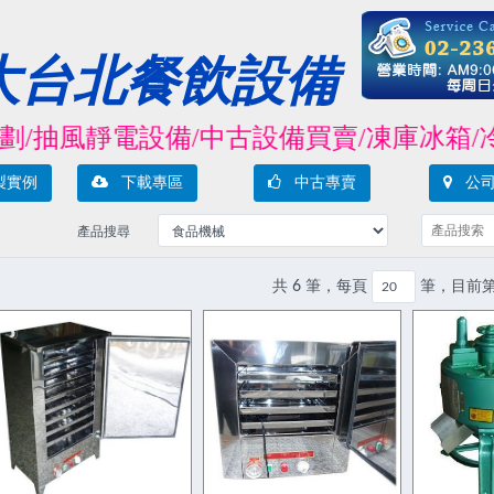
大台北餐飲設備
抽風靜電設備/中古設備買賣/凍庫冰箱/冷熱
製實例
下載專區
中古專賣
公司
產品搜尋
共 6 筆，每頁
筆，目前