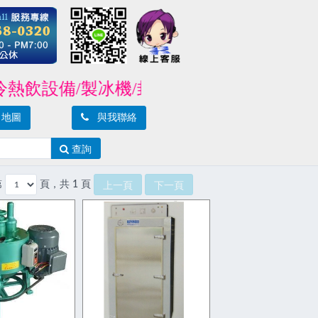
飲設備/製冰機/封口機/攪拌機/爐具/烤箱
地圖
與我聯絡
查詢
第
頁，共 1 頁
上一頁
下一頁