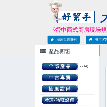
專營中西式廚房現場規劃/
廚房規劃實例
餐車客
產品櫥窗
(2214)