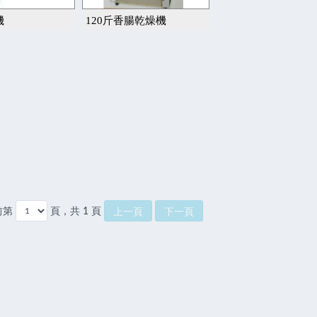
機
120斤香腸乾燥機
前第
頁，共 1 頁
上一頁
下一頁