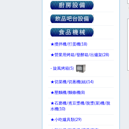
★攪拌機/打蛋機(
18
)
★營業用烤箱/發酵箱/出爐架(
28
)
- 旋風烤箱(
5
)
★切菜機/切蔥機(絲)(
14
)
★壓麵機/麵條機(
8
)
★石磨機/煮豆漿機/脫漿(菜)機/脫
水機(
10
)
★小吃爐具類(
29
)