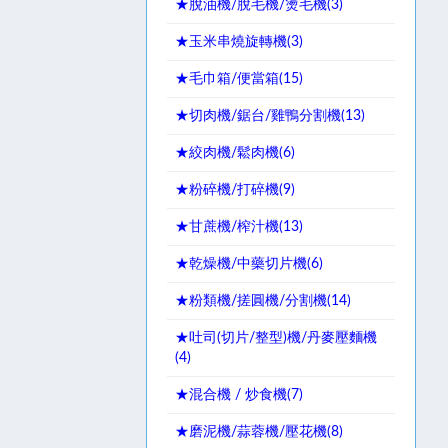
★脫油機/脫毛機/燙毛機(
3
)
★玉米串燒旋轉機(
3
)
★毛巾箱/便當箱(
15
)
★切肉機/鋸台/雞鴨分割機(
13
)
★絞肉機/鬆肉機(
6
)
★粉碎機/打碎機(
9
)
★甘蔗機/榨汁機(
13
)
★乾燥機/中藥切片機(
6
)
★粉類機/搓圓機/分割機(
14
)
★吐司(切片/整型)機/丹麥壓麵機
(
4
)
★混合機 / 炒食機(
7
)
★磨泥機/蒜蓉機/壓花機(
8
)