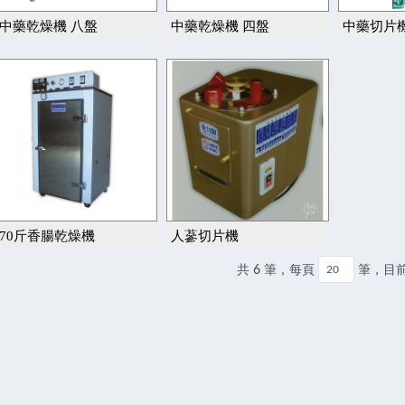
中藥乾燥機 八盤
中藥乾燥機 四盤
中藥切片
70斤香腸乾燥機
人蔘切片機
共 6 筆，每頁
筆，目