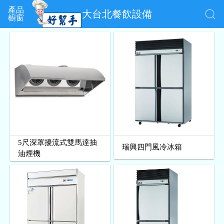
產品
大台北餐飲設備
櫥窗
5尺深罩擾流式雙馬達抽
瑞興四門風冷冰箱
油煙機