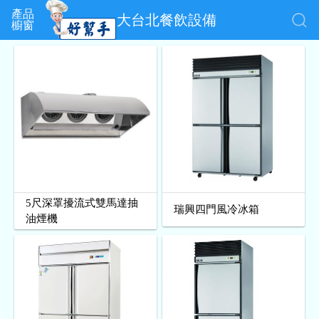
產品
大台北餐飲設備
櫥窗
5尺深罩擾流式雙馬達抽
瑞興四門風冷冰箱
油煙機