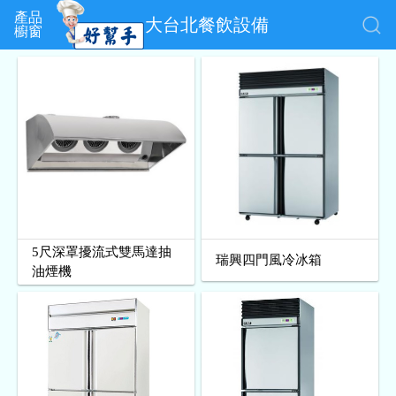
產品
大台北餐飲設備
櫥窗
5尺深罩擾流式雙馬達抽
瑞興四門風冷冰箱
油煙機