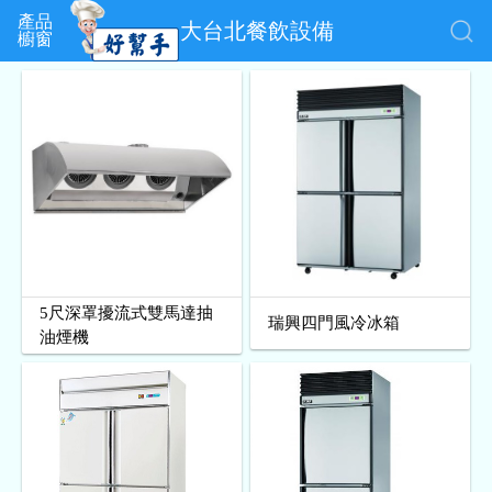
產品
大台北餐飲設備
櫥窗
5尺深罩擾流式雙馬達抽
瑞興四門風冷冰箱
油煙機