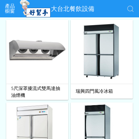
產品
大台北餐飲設備
櫥窗
5尺深罩擾流式雙馬達抽
瑞興四門風冷冰箱
油煙機