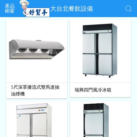
產品
大台北餐飲設備
櫥窗
5尺深罩擾流式雙馬達抽
瑞興四門風冷冰箱
油煙機